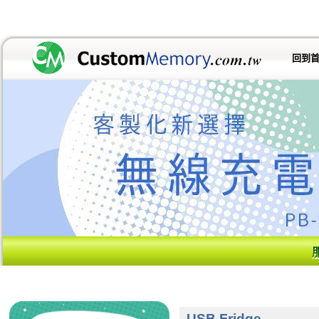
回到
USB Fridge